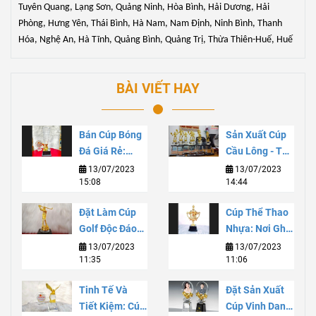
Tuyên Quang, Lạng Sơn, Quảng Ninh, Hòa Bình, Hải Dương, Hải
Phòng, Hưng Yên, Thái Bình, Hà Nam, Nam Định, Ninh Bình, Thanh
Hóa, Nghệ An, Hà Tĩnh, Quảng Bình, Quảng Trị, Thừa Thiên-Huế, Huế
BÀI VIẾT HAY
Bán Cúp Bóng
Sản Xuất Cúp
Đá Giá Rẻ:
Cầu Lông - Tạo
Chất Lượng Và
Sự Thăng Hoa
13/07/2023
13/07/2023
15:08
14:44
Tiết Kiệm Cho
Cho Niềm Đam
Sự Kiện Thể
Mê
Đặt Làm Cúp
Cúp Thể Thao
Thao
Golf Độc Đáo
Nhựa: Nơi Ghi
Và Đẳng Cấp
Danh Danh
13/07/2023
13/07/2023
11:35
11:06
Với Dịch Vụ
Vọng Và Sự
Tùy Chỉnh Chất
Phát Triển Bền
Tinh Tế Và
Đặt Sản Xuất
Lượng Cao
Vững
Tiết Kiệm: Cúp
Cúp Vinh Danh:
Để thi công thêm giá trị và ý nghĩa cho cúp thể thao, Tân Nhật Minh