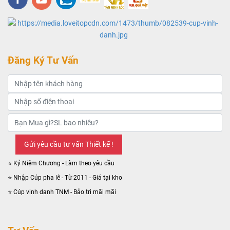
tôn vinh thành tựu một cách thức tùng tiệm mà vẫn đảm bảo chất
lượng sản phẩm.
Đăng Ký Tư Vấn
⭐ Kỷ Niệm Chương - Làm theo yêu cầu
⭐ Nhập Cúp pha lê - Từ 2011 - Giá tại kho
⭐ Cúp vinh danh TNM - Bảo trì mãi mãi
Cúp Thể Thao Vô Địch - Dành Cho Ai?