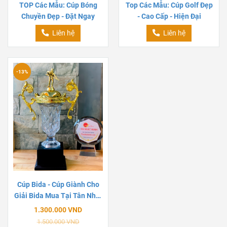
TOP Các Mẫu: Cúp Bóng
Top Các Mẫu: Cúp Golf Đẹp
Chuyền Đẹp - Đặt Ngay
- Cao Cấp - Hiện Đại
Liên hệ
Liên hệ
-13%
Cúp Bida - Cúp Giành Cho
Giải Bida Mua Tại Tân Nhật
Minh
1.300.000 VND
1.500.000 VND