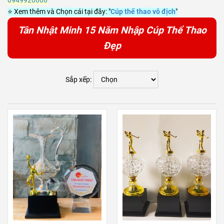
0949920008
⭐ Xem thêm và Chọn cái tại đây: "
Cúp thể thao vô địch
"
Tân Nhật Minh 15 Năm Nhập Cúp Thể Thao
Đẹp
Sắp xếp: