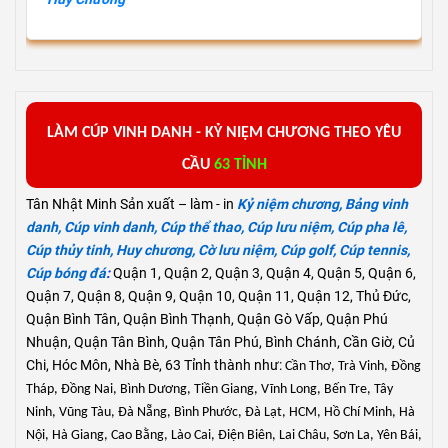
L
ÀM
C
ÚP VINH DANH -
KỶ
NIỆM
CHƯƠNG
THEO YÊU
CẦU
63 TỈNH
Tân Nhật Minh Sản xuất – làm - in
Kỷ niệm chương
,
Bảng vinh
danh
,
Cúp vinh danh
,
Cúp thể thao
,
Cúp lưu niệm
,
Cúp pha lê
,
Cúp thủy tinh
,
Huy chương
,
Cờ lưu niệm
,
Cúp golf
,
Cúp tennis
,
Cúp bóng đá
:
Quận 1, Quận 2, Quận 3, Quận 4, Quận 5, Quận 6,
Quận 7, Quận 8, Quận 9, Quận 10, Quận 11, Quận 12, Thủ Đức,
Quận Bình Tân, Quận Bình Thạnh, Quận Gò Vấp, Quận Phú
Nhuận, Quận Tân Bình, Quận Tân Phú, Bình Chánh, Cần Giờ, Củ
Chi, Hóc Môn, Nhà Bè, 63 Tỉnh thành như:
Cần Thơ, Trà Vinh, Đồng
Tháp, Đồng Nai, Bình Dương, Tiền Giang, Vĩnh Long, Bến Tre, Tây
Ninh, Vũng Tàu, Đà Nẵng, Bình Phước, Đà Lạt, HCM, Hồ Chí Minh, Hà
Nội
, Hà Giang, Cao Bằng, Lào Cai, Điện Biên, Lai Châu, Sơn La, Yên Bái,