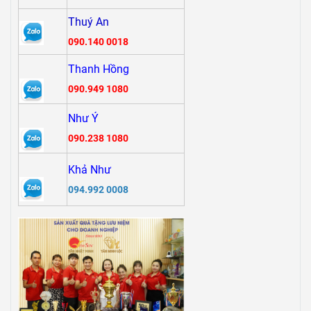
thẩm mỹ, dòng cúpThểthao đa năng phù hợp với nhiều môn thể
Thuý An
thao khác biệt. s.phẩm này đem lại sự cởi mở và tiện thể ích cho
090.140 0018
việc tôn vinh những người thành công trong các sự kiện nhiều.
Cuối cùng là cúp pha lê thủy tinh có nói nhiều trên web rồi.
Thanh Hồng
090.949 1080
Như Ý
090.238 1080
Khả Như
094.992 0008