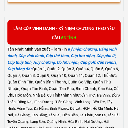
L
ÀM
C
ÚP VINH DANH -
KỶ
NIỆM
CHƯƠNG
THEO YÊU
CẦU
63 TỈNH
Tân Nhật Minh Sản xuất – làm - in
Kỷ niệm chương
,
Bảng vinh
danh
,
Cúp vinh danh
,
Cúp thể thao
,
Cúp lưu niệm
,
Cúp pha lê
,
Cúp thủy tinh
,
Huy chương
,
Cờ lưu niệm
,
Cúp golf
,
Cúp tennis
,
Cúp bóng đá
:
Quận 1, Quận 2, Quận 3, Quận 4, Quận 5, Quận 6,
Quận 7, Quận 8, Quận 9, Quận 10, Quận 11, Quận 12, Thủ Đức,
Quận Bình Tân, Quận Bình Thạnh, Quận Gò Vấp, Quận Phú
Nhuận, Quận Tân Bình, Quận Tân Phú, Bình Chánh, Cần Giờ, Củ
Chi, Hóc Môn, Nhà Bè, 63 Tỉnh thành như:
Cần Thơ, Trà Vinh, Đồng
Tháp, Đồng Nai, Bình Dương, Tiền Giang, Vĩnh Long, Bến Tre, Tây
Ninh, Vũng Tàu, Đà Nẵng, Bình Phước, Đà Lạt, HCM, Hồ Chí Minh, Hà
Nội
, Hà Giang, Cao Bằng, Lào Cai, Điện Biên, Lai Châu, Sơn La, Yên Bái,
Tuyên Quang, Lạng Sơn, Quảng Ninh, Hòa Bình, Hải Dương, Hải