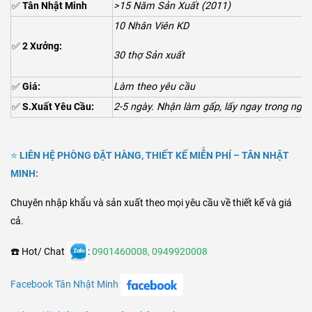
✅
Tân Nhật Minh
>15 Năm Sản Xuất (2011)
10 Nhân Viên KD
✅
2 Xưởng:
30 thợ Sản xuất
✅
Giá:
Làm theo yêu cầu
✅
S.Xuất Yêu Cầu:
2-5 ngày. Nhận làm gấp, lấy ngay trong ngày
⭐
LIÊN HỆ PHÒNG ĐẶT HÀNG, THIẾT KẾ MIỄN PHÍ – TÂN NHẬT
MINH:
Chuyên nhập khẩu và sản xuất theo mọi yêu cầu về thiết kế và giá
cả.
☎️ Hot/ Chat
:
0901460008
,
0949920008
Facebook Tân Nhật Minh