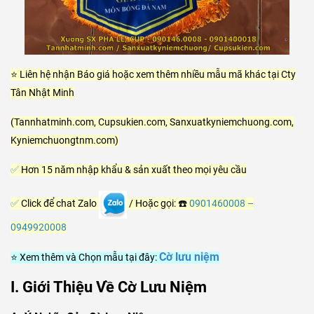
⭐ Liên hệ nhận Báo giá hoặc xem thêm nhiều mẫu mã khác tại Cty
Tân Nhật Minh
(Tannhatminh.com, Cupsukien.com, Sanxuatkyniemchuong.com,
Kyniemchuongtnm.com)
✅
Hơn 15 năm nhập khẩu & sản xuất theo mọi yêu cầu
✅
Click để chat Zalo
/ Hoặc gọi: ☎️
0901460008
–
0949920008
Cờ lưu niệm
⭐ Xem thêm và Chọn mẫu tại đây:
I. Giới Thiệu Về Cờ Lưu Niệm