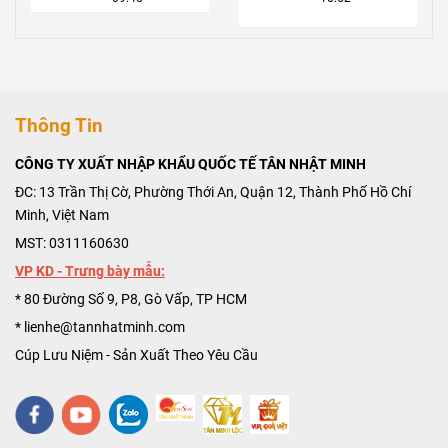
Tinh Giá Rẻ
Vinh Quang Và
Đáng Mua
Thành Công
Thông Tin
CÔNG TY XUẤT NHẬP KHẨU QUỐC TẾ TÂN NHẬT MINH
ĐC: 13 Trần Thị Cờ, Phường Thới An, Quận 12, Thành Phố Hồ Chí
Minh, Việt Nam
MST: 0311160630
VP KD - Trưng bày mẫu:
* 80 Đường Số 9, P8, Gò Vấp, TP HCM
* lienhe@tannhatminh.com
Cúp Lưu Niệm - Sản Xuất Theo Yêu Cầu