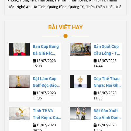
Phòng, Hưng Yên, Thái Bình, Hà Nam, Nam Định, Ninh Bình, Thanh
Hóa, Nghệ An, Hà Tĩnh, Quảng Bình, Quảng Trị, Thừa Thiên-Huế, Huế
BÀI VIẾT HAY
Bán Cúp Bóng
Sản Xuất Cúp
Đá Giá Rẻ:
Cầu Lông - Tạo
Chất Lượng Và
Sự Thăng Hoa
13/07/2023
13/07/2023
15:08
14:44
Tiết Kiệm Cho
Cho Niềm Đam
Sự Kiện Thể
Mê
Đặt Làm Cúp
Cúp Thể Thao
Thao
Golf Độc Đáo
Nhựa: Nơi Ghi
Và Đẳng Cấp
Danh Danh
13/07/2023
13/07/2023
11:35
11:06
Với Dịch Vụ
Vọng Và Sự
Tùy Chỉnh Chất
Phát Triển Bền
Tinh Tế Và
Đặt Sản Xuất
Lượng Cao
Vững
Tiết Kiệm: Cúp
Cúp Vinh Danh:
Lưu Niệm Thuỷ
Truyền Tải
13/07/2023
12/07/2023
09:45
10:52