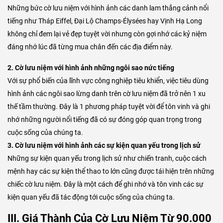
Những bức cờ lưu niệm với hình ảnh các danh lam thắng cảnh nổi
tiếng như Tháp Eiffel, Đại Lộ Champs-Élysées hay Vịnh Hạ Long
không chỉ đem lại vẻ đẹp tuyệt vời nhưng còn gợi nhớ các kỷ niệm
đáng nhớ lúc đã từng mua chân đến các địa điểm này.
2. Cờ lưu niệm với hình ảnh những ngôi sao nức tiếng
Với sự phổ biến của lĩnh vực công nghiệp tiêu khiển, việc tiêu dùng
hình ảnh các ngôi sao lừng danh trên cờ lưu niệm đã trở nên 1 xu
thế tầm thường. Đây là 1 phương pháp tuyệt vời để tôn vinh và ghi
nhớ những người nổi tiếng đã có sự đóng góp quan trọng trong
cuộc sống của chúng ta.
3. Cờ lưu niệm với hình ảnh các sự kiện quan yếu trong lịch sử
Những sự kiện quan yếu trong lịch sử như chiến tranh, cuộc cách
mệnh hay các sự kiện thể thao to lớn cũng được tái hiện trên những
chiếc cờ lưu niệm. Đây là một cách để ghi nhớ và tôn vinh các sự
kiện quan yếu đã tác động tới cuộc sống của chúng ta.
III. Giá Thành Của Cờ Lưu Niệm Từ
90.000