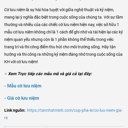
Cờ lưu niệm là sự hài hòa tuyệt vời giữa nghệ thuật và kỷ niệm,
mang lại ý nghĩa đặc biệt trong cuộc sống của chúng ta. Với sự tầm
thường và nhiều của các chiếc cờ lưu niệm hiện nay, việc sở hữu 1
mẫu cờ lưu niệm không chỉ là 1 cách để ghi nhớ và tái hiện lại các kỷ
niệm quan yếu nhưng còn là 1 phần không thể thiếu trong việc
trang trí và thi công điểm thu hút cho môi trường sống. Hãy tận
hưởng và thi công ra những kỷ niệm đáng nhớ trong cuộc sống của
KH với cờ lưu niệm!
⭐
Xem Trực tiếp các mẫu mã và giá cả tại đây:
-
M
ẫu cờ lưu niệm
-
G
iá cờ lưu niệm
Link nguồn:
https://tannhatminh.com/cup-pha-le/co-luu-niem-gia-
re