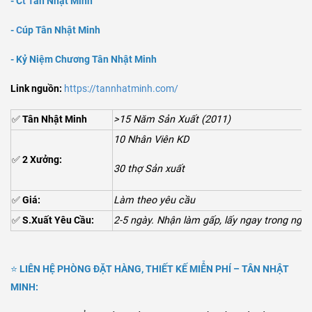
- C
t T
ân Nh
ật Minh
-
C
úp T
ân Nh
ật Minh
-
K
ỷ Ni
ệm Ch
ư
ơng
T
ân Nh
ật Minh
Link nguồn:
https://tannhatminh.com/
✅
Tân Nhật Minh
>15 Năm Sản Xuất (2011)
10 Nhân Viên KD
✅
2 Xưởng:
30 thợ Sản xuất
✅
Giá:
Làm theo yêu cầu
✅
S.Xuất Yêu Cầu:
2-5 ngày. Nhận làm gấp, lấy ngay trong ngày
⭐
LIÊN HỆ PHÒNG ĐẶT HÀNG, THIẾT KẾ MIỄN PHÍ – TÂN NHẬT
MINH: