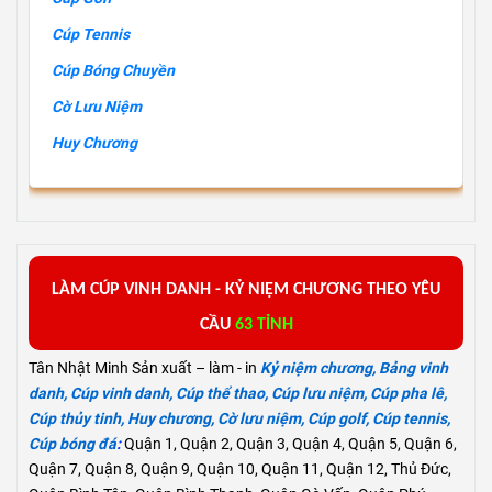
Cúp Tennis
Cúp Bóng Chuyền
Cờ Lưu Niệm
Huy Chương
L
ÀM
C
ÚP VINH DANH -
KỶ
NIỆM
CHƯƠNG
THEO YÊU
CẦU
63 TỈNH
Tân Nhật Minh Sản xuất – làm - in
Kỷ niệm chương
,
Bảng vinh
danh
,
Cúp vinh danh
,
Cúp thể thao
,
Cúp lưu niệm
,
Cúp pha lê
,
Cúp thủy tinh
,
Huy chương
,
Cờ lưu niệm
,
Cúp golf
,
Cúp tennis
,
Cúp bóng đá
:
Quận 1, Quận 2, Quận 3, Quận 4, Quận 5, Quận 6,
Quận 7, Quận 8, Quận 9, Quận 10, Quận 11, Quận 12, Thủ Đức,