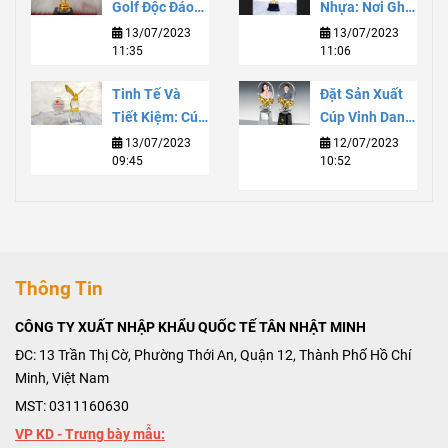
Golf Độc Đáo
Nhựa: Nơi Ghi
Và Đẳng Cấp
Danh Danh
13/07/2023
13/07/2023
11:35
11:06
Với Dịch Vụ
Vọng Và Sự
Tùy Chỉnh Chất
Phát Triển Bền
Tinh Tế Và
Đặt Sản Xuất
Lượng Cao
Vững
Tiết Kiệm: Cúp
Cúp Vinh Danh:
Lưu Niệm Thuỷ
Truyền Tải
13/07/2023
12/07/2023
09:45
10:52
Tinh Giá Rẻ
Vinh Quang Và
Đáng Mua
Thành Công
Thông Tin
CÔNG TY XUẤT NHẬP KHẨU QUỐC TẾ TÂN NHẬT MINH
ĐC: 13 Trần Thị Cờ, Phường Thới An, Quận 12, Thành Phố Hồ Chí
Minh, Việt Nam
MST: 0311160630
VP KD - Trưng bày mẫu: