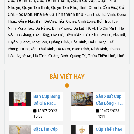
Quận Bình Tân, Quận Bình Thạnh, Quận Gò Vấp, Quận Phú
Nhuận, Quận Tân Bình, Quận Tân Phú, Bình Chánh, Cần Giờ, Củ
Chi, Hóc Môn, Nhà Bè, 63 Tỉnh thành như:
Cần Thơ, Trà Vinh, Đồng
Tháp, Đồng Nai, Bình Dương, Tiền Giang, Vĩnh Long, Bến Tre, Tây
Ninh, Vũng Tàu, Đà Nẵng, Bình Phước, Đà Lạt, HCM, Hồ Chí Minh, Hà
Nội
, Hà Giang, Cao Bằng, Lào Cai, Điện Biên, Lai Châu, Sơn La, Yên Bái,
Tuyên Quang, Lạng Sơn, Quảng Ninh, Hòa Bình, Hải Dương, Hải
Phòng, Hưng Yên, Thái Bình, Hà Nam, Nam Định, Ninh Bình, Thanh
Hóa, Nghệ An, Hà Tĩnh, Quảng Bình, Quảng Trị, Thừa Thiên-Huế, Huế
BÀI VIẾT HAY
Bán Cúp Bóng
Sản Xuất Cúp
Đá Giá Rẻ:
Cầu Lông - Tạo
Chất Lượng Và
Sự Thăng Hoa
13/07/2023
13/07/2023
15:08
14:44
Tiết Kiệm Cho
Cho Niềm Đam
Sự Kiện Thể
Mê
Đặt Làm Cúp
Cúp Thể Thao
Thao