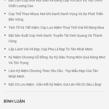
Đặt Làm Cúp Golf Độc Đáo Và Đẳng Cấp Với Dịch Vụ Tùy Chỉnh
Chất Lượng Cao
Cúp Thể Thao Nhựa: Nơi Ghi Danh Danh Vọng Và Sự Phát Triển
Bền Vững
Tinh Tế Và Tiết Kiệm: Cúp Lưu Niệm Thuỷ Tinh Giá Rẻ Đáng Mua
Đặt Sản Xuất Cúp Vinh Danh: Truyền Tải Vinh Quang Và Thành
Công
Lấp Lánh Với Vẻ Đẹp: Cúp Pha Lê Đẹp Từ Tân Nhật Minh
Kỷ Niệm Chương Gỗ Đồng: Sự Kỳ Diệu Trong Món Quà Đáng Nhớ
Và Tôn Trọng
Làm Kỷ Niệm Chương Theo Yêu Cầu - Top Mẫu Đẹp Của Tân
Nhật Minh
Đặt Cờ Lưu Niệm - Gắn Kết Kỷ Niệm, Gợi Lên Hồi Ức Sâu Lắng!
BÌNH LUẬN