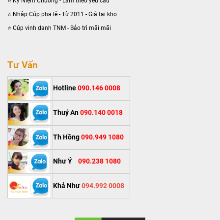
⭐ Kỷ Niệm Chương - Làm theo yêu cầu
⭐ Nhập Cúp pha lê - Từ 2011 - Giá tại kho
⭐ Cúp vinh danh TNM - Bảo trì mãi mãi
Tư Vấn
Hotline
090.146 0008
Thuý An
090.140 0018
Th Hồng
090.949 1080
Như Ý
090.238 1080
Khả Như
094.992 0008