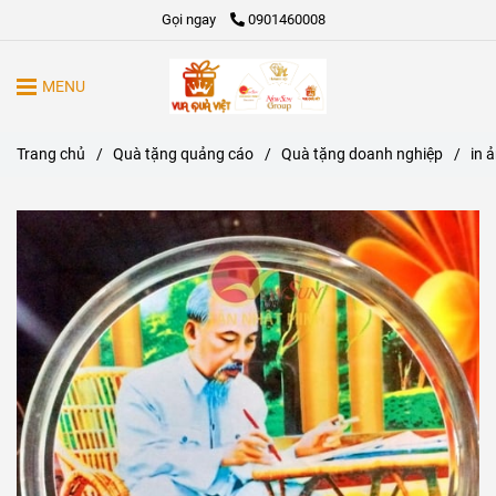
Gọi ngay
0901460008
MENU
Trang chủ
/
Quà tặng quảng cáo
/
Quà tặng doanh nghiệp
/
in 