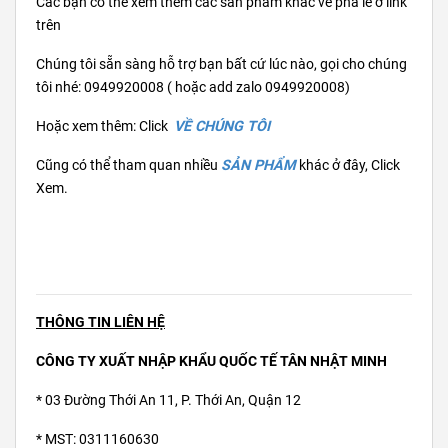
Các bạn có thể xem thêm các sản phẩm khác về pha lê ở link
trên
Chúng tôi sẵn sàng hỗ trợ bạn bất cứ lúc nào, gọi cho chúng
tôi nhé: 0949920008 ( hoặc add zalo 0949920008)
Hoặc xem thêm: Click
VỀ CHÚNG TÔI
Cũng có thể tham quan nhiều
SẢN PHẨM
khác ở đây, Click
Xem.
THÔNG TIN LIÊN HỆ
CÔNG TY XUẤT NHẬP KHẨU QUỐC TẾ TÂN NHẬT MINH
* 03 Đường Thới An 11, P. Thới An, Quận 12
* MST: 0311160630