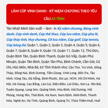
L
ÀM
C
ÚP VINH DANH -
KỶ
NIỆM
CHƯƠNG
THEO YÊU
CẦU
63 TỈNH
Tân Nhật Minh Sản xuất – làm - in
Kỷ niệm chương
,
Bảng vinh
danh
,
Cúp vinh danh
,
Cúp thể thao
,
Cúp lưu niệm
,
Cúp pha lê
,
Cúp thủy tinh
,
Huy chương
,
Cờ lưu niệm
,
Cúp golf
,
Cúp tennis
,
Cúp bóng đá
:
Quận 1, Quận 2, Quận 3, Quận 4, Quận 5, Quận 6,
Quận 7, Quận 8, Quận 9, Quận 10, Quận 11, Quận 12, Thủ Đức,
Quận Bình Tân, Quận Bình Thạnh, Quận Gò Vấp, Quận Phú
Nhuận, Quận Tân Bình, Quận Tân Phú, Bình Chánh, Cần Giờ, Củ
Chi, Hóc Môn, Nhà Bè, 63 Tỉnh thành như:
Cần Thơ, Trà Vinh, Đồng
Tháp, Đồng Nai, Bình Dương, Tiền Giang, Vĩnh Long, Bến Tre, Tây
Ninh, Vũng Tàu, Đà Nẵng, Bình Phước, Đà Lạt, HCM, Hồ Chí Minh, Hà
Nội
, Hà Giang, Cao Bằng, Lào Cai, Điện Biên, Lai Châu, Sơn La, Yên Bái,
Tuyên Quang, Lạng Sơn, Quảng Ninh, Hòa Bình, Hải Dương, Hải
Phòng, Hưng Yên, Thái Bình, Hà Nam, Nam Định, Ninh Bình, Thanh
Hóa, Nghệ An, Hà Tĩnh, Quảng Bình, Quảng Trị, Thừa Thiên-Huế, Huế