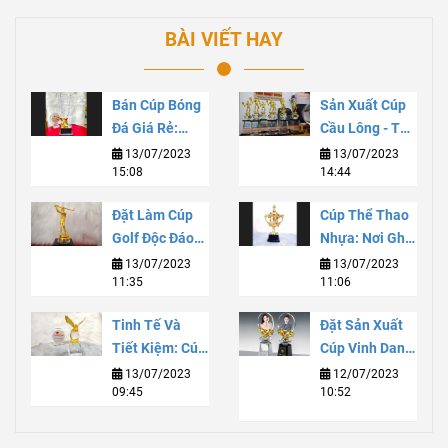
BÀI VIẾT HAY
Bán Cúp Bóng
Sản Xuất Cúp
Đá Giá Rẻ:
Cầu Lông - Tạo
Chất Lượng Và
Sự Thăng Hoa
13/07/2023
13/07/2023
15:08
14:44
Tiết Kiệm Cho
Cho Niềm Đam
Sự Kiện Thể
Mê
Đặt Làm Cúp
Cúp Thể Thao
Thao
Golf Độc Đáo
Nhựa: Nơi Ghi
Và Đẳng Cấp
Danh Danh
13/07/2023
13/07/2023
11:35
11:06
Với Dịch Vụ
Vọng Và Sự
Tùy Chỉnh Chất
Phát Triển Bền
Tinh Tế Và
Đặt Sản Xuất
Lượng Cao
Vững
Tiết Kiệm: Cúp
Cúp Vinh Danh:
Lưu Niệm Thuỷ
Truyền Tải
13/07/2023
12/07/2023
09:45
10:52
Tinh Giá Rẻ
Vinh Quang Và
Đáng Mua
Thành Công