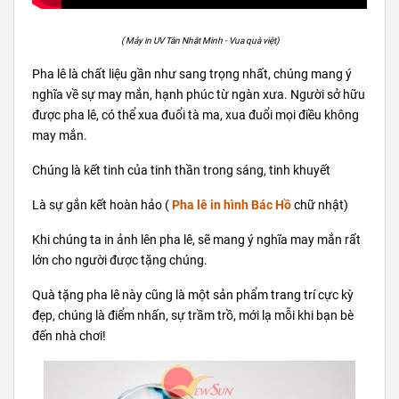
( Máy in UV Tân Nhật Minh - Vua quà việt)
Pha lê là chất liệu gần như sang trọng nhất, chúng mang ý
nghĩa về sự may mắn, hạnh phúc từ ngàn xưa. Người sở hữu
được pha lê, có thể xua đuổi tà ma, xua đuổi mọi điều không
may mắn.
Chúng là kết tinh của tinh thần trong sáng, tinh khuyết
Là sự gắn kết hoàn hảo (
Pha lê in hình Bác Hồ
chữ nhật)
Khi chúng ta in ảnh lên pha lê, sẽ mang ý nghĩa may mắn rất
lớn cho người được tặng chúng.
Quà tặng pha lê này cũng là một sản phẩm trang trí cực kỳ
đẹp, chúng là điểm nhấn, sự trầm trồ, mới lạ mỗi khi bạn bè
đến nhà chơi!