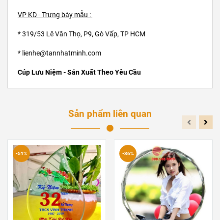
VP KD - Trưng bày mẫu :
* 319/53 Lê Văn Thọ, P9, Gò Vấp, TP HCM
* lienhe@tannhatminh.com
Cúp Lưu Niệm - Sản Xuất Theo Yêu Cầu
Sản phẩm liên quan
-51%
-36%