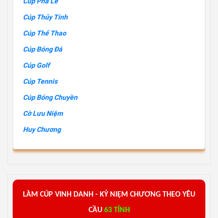
Cúp Pha Lê
Cúp Thủy Tinh
Cúp Thể Thao
Cúp Bóng Đá
Cúp Golf
Cúp Tennis
Cúp Bóng Chuyền
Cờ Lưu Niệm
Huy Chương
L
ÀM
C
ÚP VINH DANH -
KỶ
NIỆM
CHƯƠNG
THEO YÊU
CẦU
63 TỈNH