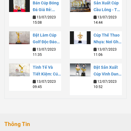
Bán Cúp Bóng
Sản Xuất Cúp
Đá Giá Rẻ:
Cầu Lông - Tạo
Chất Lượng Và
Sự Thăng Hoa
13/07/2023
13/07/2023
15:08
14:44
Tiết Kiệm Cho
Cho Niềm Đam
Sự Kiện Thể
Mê
Đặt Làm Cúp
Cúp Thể Thao
Thao
Golf Độc Đáo
Nhựa: Nơi Ghi
Và Đẳng Cấp
Danh Danh
13/07/2023
13/07/2023
11:35
11:06
Với Dịch Vụ
Vọng Và Sự
Tùy Chỉnh Chất
Phát Triển Bền
Tinh Tế Và
Đặt Sản Xuất
Lượng Cao
Vững
Tiết Kiệm: Cúp
Cúp Vinh Danh:
Lưu Niệm Thuỷ
Truyền Tải
13/07/2023
12/07/2023
09:45
10:52
Tinh Giá Rẻ
Vinh Quang Và
Đáng Mua
Thành Công
Thông Tin