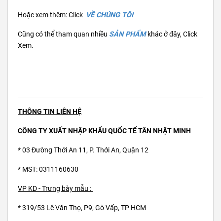
Hoặc xem thêm: Click
VỀ CHÚNG TÔI
Cũng có thể tham quan nhiều
SẢN PHẨM
khác ở đây, Click
Xem.
THÔNG TIN LIÊN HỆ
CÔNG TY XUẤT NHẬP KHẨU QUỐC TẾ TÂN NHẬT MINH
* 03 Đường Thới An 11, P. Thới An, Quận 12
* MST: 0311160630
VP KD - Trưng bày mẫu :
* 319/53 Lê Văn Thọ, P9, Gò Vấp, TP HCM