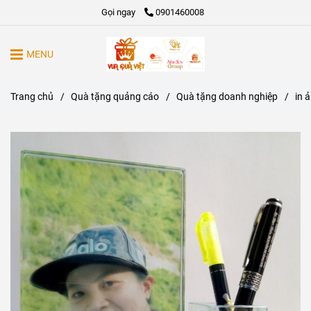
Gọi ngay
0901460008
MENU
Trang chủ
/
Quà tặng quảng cáo
/
Quà tặng doanh nghiệp
/
in 