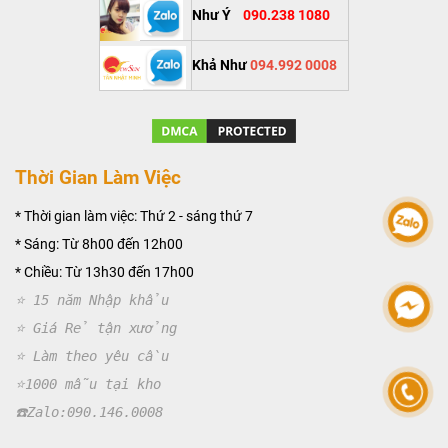
Như Ý
090.238 1080
Khả Như
094.992 0008
Thời Gian Làm Việc
* Thời gian làm việc: Thứ 2 - sáng thứ 7
* Sáng: Từ 8h00 đến 12h00
* Chiều: Từ 13h30 đến 17h00
⭐ 15 năm Nhập khẩu
⭐ Giá Rẻ tận xưởng
⭐ Làm theo yêu cầu
⭐1000 mẫu tại kho
☎️Zalo:090.146.000
8