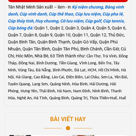
Tân Nhật Minh Sản xuất – làm - in
Kỷ niệm chương
,
Bảng vinh
danh
,
Cúp vinh danh
,
Cúp thể thao
,
Cúp lưu niệm
,
Cúp pha lê
,
Cúp thủy tinh
,
Huy chương
,
Cờ lưu niệm
,
Cúp golf
,
Cúp tennis
,
Cúp bóng đá
:
Quận 1, Quận 2, Quận 3, Quận 4, Quận 5, Quận 6,
Quận 7, Quận 8, Quận 9, Quận 10, Quận 11, Quận 12, Thủ Đức,
Quận Bình Tân, Quận Bình Thạnh, Quận Gò Vấp, Quận Phú
Nhuận, Quận Tân Bình, Quận Tân Phú, Bình Chánh, Cần Giờ, Củ
Chi, Hóc Môn, Nhà Bè, 63 Tỉnh thành như:
Cần Thơ, Trà Vinh, Đồng
Tháp, Đồng Nai, Bình Dương, Tiền Giang, Vĩnh Long, Bến Tre, Tây
Ninh, Vũng Tàu, Đà Nẵng, Bình Phước, Đà Lạt, HCM, Hồ Chí Minh, Hà
Nội
, Hà Giang, Cao Bằng, Lào Cai, Điện Biên, Lai Châu, Sơn La, Yên Bái,
Tuyên Quang, Lạng Sơn, Quảng Ninh, Hòa Bình, Hải Dương, Hải
Phòng, Hưng Yên, Thái Bình, Hà Nam, Nam Định, Ninh Bình, Thanh
Hóa, Nghệ An, Hà Tĩnh, Quảng Bình, Quảng Trị, Thừa Thiên-Huế, Huế
BÀI VIẾT HAY