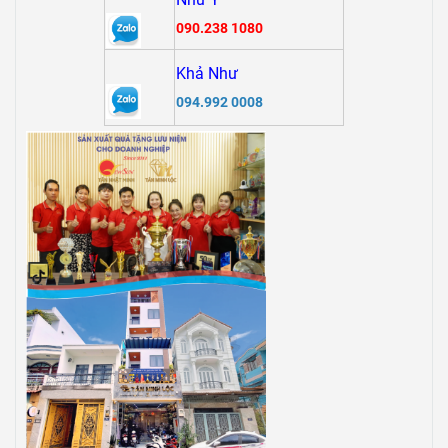
090.238 1080
Khả Như
094.992 0008