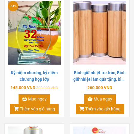
-51%
Kỷ niệm chương, kỷ niệm
Bình giữ nhiệt tre trúc, Bình
chương họp lớp
giữ nhiệt làm quà tặng, bình
giữ nhiệt khắc tên
145.000 VND
260.000 VND
300.000 VND
Mua ngay
Mua ngay
Thêm vào giỏ hàng
Thêm vào giỏ hàng