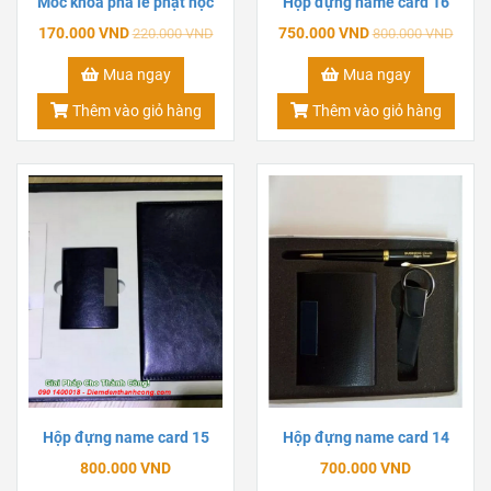
Móc khóa pha lê phật học
Hộp đựng name card 16
170.000 VND
750.000 VND
220.000 VND
800.000 VND
Mua ngay
Mua ngay
Thêm vào giỏ hàng
Thêm vào giỏ hàng
Hộp đựng name card 15
Hộp đựng name card 14
800.000 VND
700.000 VND