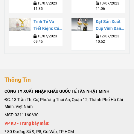
Và Đẳng Cấp
Danh Danh
13/07/2023
13/07/2023
11:35
11:06
Với Dịch Vụ
Vọng Và Sự
Tùy Chỉnh Chất
Phát Triển Bền
Tinh Tế Và
Đặt Sản Xuất
Lượng Cao
Vững
Tiết Kiệm: Cúp
Cúp Vinh Danh:
Lưu Niệm Thuỷ
Truyền Tải
13/07/2023
12/07/2023
09:45
10:52
Tinh Giá Rẻ
Vinh Quang Và
Đáng Mua
Thành Công
Thông Tin
CÔNG TY XUẤT NHẬP KHẨU QUỐC TẾ TÂN NHẬT MINH
ĐC: 13 Trần Thị Cờ, Phường Thới An, Quận 12, Thành Phố Hồ Chí
Minh, Việt Nam
MST: 0311160630
VP KD - Trưng bày mẫu:
* 80 Đường Số 9, P8, Gò Vấp, TP HCM