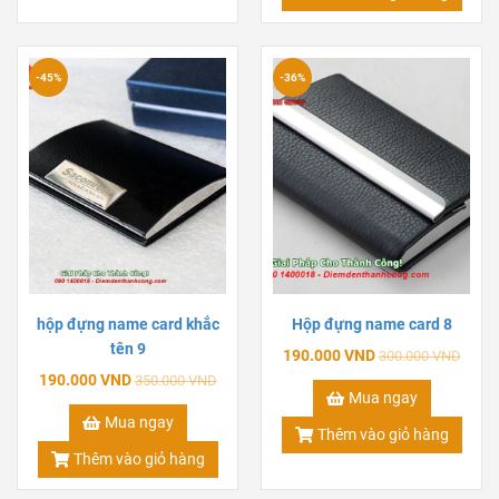
-45%
-36%
hộp đựng name card khắc
Hộp đựng name card 8
tên 9
190.000 VND
300.000 VND
190.000 VND
350.000 VND
Mua ngay
Mua ngay
Thêm vào giỏ hàng
Thêm vào giỏ hàng