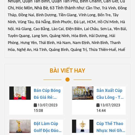
Nhuận, Quận Tân Bình, Quận Tân Phú, Bình Chánh, Cần Giờ, Củ
Chi, Hóc Môn, Nhà Bè, 63 Tỉnh thành như:
Cần Thơ, Trà Vinh, Đồng
Tháp, Đồng Nai, Bình Dương, Tiền Giang, Vĩnh Long, Bến Tre, Tây
Ninh, Vũng Tàu, Đà Nẵng, Bình Phước, Đà Lạt, HCM, Hồ Chí Minh, Hà
Nội
, Hà Giang, Cao Bằng, Lào Cai, Điện Biên, Lai Châu, Sơn La, Yên Bái,
Tuyên Quang, Lạng Sơn, Quảng Ninh, Hòa Bình, Hải Dương, Hải
Phòng, Hưng Yên, Thái Bình, Hà Nam, Nam Định, Ninh Bình, Thanh
Hóa, Nghệ An, Hà Tĩnh, Quảng Bình, Quảng Trị, Thừa Thiên-Huế, Huế
BÀI VIẾT HAY
Bán Cúp Bóng
Sản Xuất Cúp
Đá Giá Rẻ:
Cầu Lông - Tạo
Chất Lượng Và
Sự Thăng Hoa
13/07/2023
13/07/2023
15:08
14:44
Tiết Kiệm Cho
Cho Niềm Đam
Sự Kiện Thể
Mê
Đặt Làm Cúp
Cúp Thể Thao
Thao
Golf Độc Đáo
Nhựa: Nơi Ghi