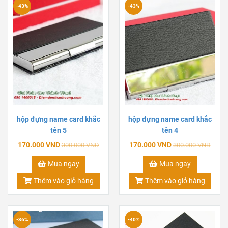
-43%
-43%
hộp đựng name card khắc
hộp đựng name card khắc
tên 5
tên 4
170.000 VND
170.000 VND
300.000 VND
300.000 VND
Mua ngay
Mua ngay
Thêm vào giỏ hàng
Thêm vào giỏ hàng
-36%
-40%