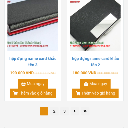
hộp đựng name card khắc
hộp đựng name card khắc
tên 3
tên 2
190.000 VND
180.000 VND
300.000 VND
300.000 VND
Mua ngay
Mua ngay
Thêm vào giỏ hàng
Thêm vào giỏ hàng
1
2
3