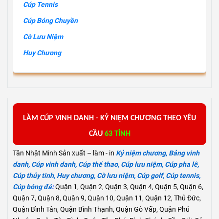
Cúp Tennis
Cúp Bóng Chuyền
Cờ Lưu Niệm
Huy Chương
L
ÀM
C
ÚP VINH DANH -
KỶ
NIỆM
CHƯƠNG
THEO YÊU
CẦU
63 TỈNH
Tân Nhật Minh Sản xuất – làm - in
Kỷ niệm chương
,
Bảng vinh
danh
,
Cúp vinh danh
,
Cúp thể thao
,
Cúp lưu niệm
,
Cúp pha lê
,
Cúp thủy tinh
,
Huy chương
,
Cờ lưu niệm
,
Cúp golf
,
Cúp tennis
,
Cúp bóng đá
:
Quận 1, Quận 2, Quận 3, Quận 4, Quận 5, Quận 6,
Quận 7, Quận 8, Quận 9, Quận 10, Quận 11, Quận 12, Thủ Đức,
Quận Bình Tân, Quận Bình Thạnh, Quận Gò Vấp, Quận Phú