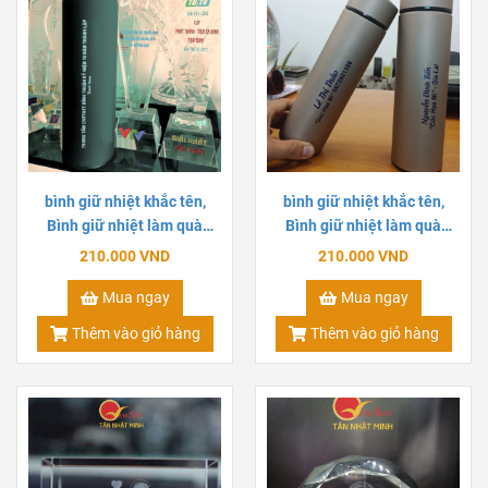
bình giữ nhiệt khắc tên,
bình giữ nhiệt khắc tên,
Bình giữ nhiệt làm quà
Bình giữ nhiệt làm quà
tặng, in ấn logo công ty 2
tặng, in ấn logo công ty 1
210.000 VND
210.000 VND
Mua ngay
Mua ngay
Thêm vào giỏ hàng
Thêm vào giỏ hàng