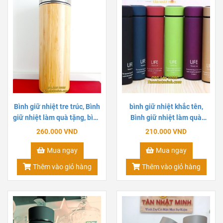
Bình giữ nhiệt tre trúc, Bình
bình giữ nhiệt khắc tên,
giữ nhiệt làm quà tặng, bình
Bình giữ nhiệt làm quà
giữ nhiệt khắc tên
tặng, in ấn logo công ty 3
260.000 VND
210.000 VND
Mua ngay
Mua ngay
Thêm vào giỏ hàng
Thêm vào giỏ hàng