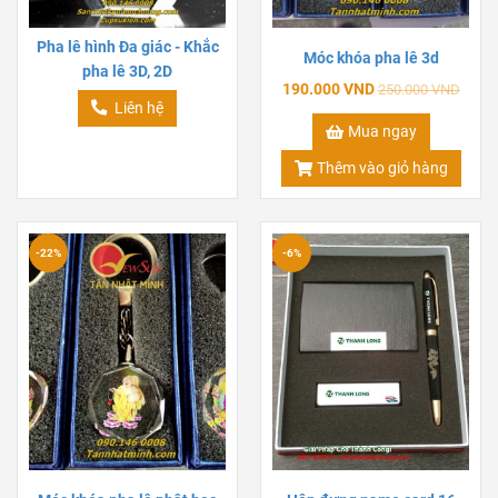
Pha lê hình Đa giác - Khắc
Móc khóa pha lê 3d
pha lê 3D, 2D
190.000 VND
250.000 VND
Liên hệ
Mua ngay
Thêm vào giỏ hàng
-22%
-6%