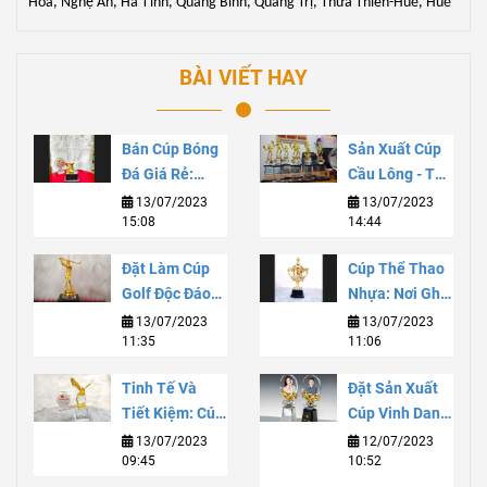
Hóa, Nghệ An, Hà Tĩnh, Quảng Bình, Quảng Trị, Thừa Thiên-Huế, Huế
BÀI VIẾT HAY
Bán Cúp Bóng
Sản Xuất Cúp
Đá Giá Rẻ:
Cầu Lông - Tạo
Chất Lượng Và
Sự Thăng Hoa
13/07/2023
13/07/2023
15:08
14:44
Tiết Kiệm Cho
Cho Niềm Đam
Sự Kiện Thể
Mê
Đặt Làm Cúp
Cúp Thể Thao
Thao
Golf Độc Đáo
Nhựa: Nơi Ghi
Và Đẳng Cấp
Danh Danh
13/07/2023
13/07/2023
11:35
11:06
Với Dịch Vụ
Vọng Và Sự
Tùy Chỉnh Chất
Phát Triển Bền
Tinh Tế Và
Đặt Sản Xuất
Lượng Cao
Vững
Tiết Kiệm: Cúp
Cúp Vinh Danh:
Lưu Niệm Thuỷ
Truyền Tải
13/07/2023
12/07/2023
09:45
10:52
Tinh Giá Rẻ
Vinh Quang Và