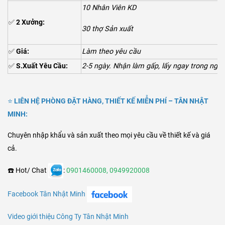
10 Nhân Viên KD
✅
2 Xưởng:
30 thợ Sản xuất
✅
Giá:
Làm theo yêu cầu
✅
S.Xuất Yêu Cầu:
2-5 ngày. Nhận làm gấp, lấy ngay trong ngày
⭐
LIÊN HỆ PHÒNG ĐẶT HÀNG, THIẾT KẾ MIỄN PHÍ – TÂN NHẬT
MINH:
Chuyên nhập khẩu và sản xuất theo mọi yêu cầu về thiết kế và giá
cả.
☎️ Hot/ Chat
:
0901460008
,
0949920008
Facebook Tân Nhật Minh
Video giới thiệu C
ông Ty
Tân Nhật Minh