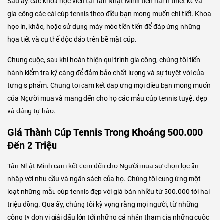
Sau ấy, các khoa học viên tại Tân Nhật Minh tiến hành thiết kế và
gia công các cái cúp tennis theo điều bạn mong muốn chi tiết. Khoa
học in, khắc, hoặc sử dụng máy móc tiền tiến để đáp ứng những
họa tiết và cụ thể độc đáo trên bề mặt cúp.
Chung cuộc, sau khi hoàn thiện qui trình gia công, chúng tôi tiến
hành kiểm tra kỹ càng để đảm bảo chất lượng và sự tuyệt vời của
từng s.phẩm. Chúng tôi cam kết đáp ứng mọi điều bạn mong muốn
của Người mua và mang đến cho họ các mẫu cúp tennis tuyệt đẹp
và đáng tự hào.
Giá Thành Cúp Tennis Trong Khoảng 500.000
Đến 2 Triệu
Tân Nhật Minh cam kết đem đến cho Người mua sự chọn lọc ăn
nhập với nhu cầu và ngân sách của họ. Chúng tôi cung ứng một
loạt những mẫu cúp tennis đẹp với giá bán nhiều từ 500.000 tới hai
triệu đồng. Qua ấy, chúng tôi kỳ vọng rằng mọi người, từ những
công ty đơn vị giải đấu lớn tới những cá nhân tham gia những cuộc