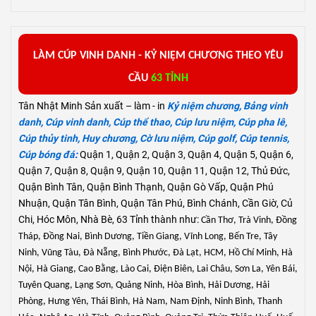
L
ÀM
C
ÚP VINH DANH -
KỶ
NIỆM
CHƯƠNG
THEO YÊU
CẦU
63 TỈNH
Tân Nhật Minh Sản xuất – làm - in
Kỷ niệm chương
,
Bảng vinh
danh
,
Cúp vinh danh
,
Cúp thể thao
,
Cúp lưu niệm
,
Cúp pha lê
,
Cúp thủy tinh
,
Huy chương
,
Cờ lưu niệm
,
Cúp golf
,
Cúp tennis
,
Cúp bóng đá
:
Quận 1, Quận 2, Quận 3, Quận 4, Quận 5, Quận 6,
Quận 7, Quận 8, Quận 9, Quận 10, Quận 11, Quận 12, Thủ Đức,
Quận Bình Tân, Quận Bình Thạnh, Quận Gò Vấp, Quận Phú
Nhuận, Quận Tân Bình, Quận Tân Phú, Bình Chánh, Cần Giờ, Củ
Chi, Hóc Môn, Nhà Bè, 63 Tỉnh thành như:
Cần Thơ, Trà Vinh, Đồng
Tháp, Đồng Nai, Bình Dương, Tiền Giang, Vĩnh Long, Bến Tre, Tây
Ninh, Vũng Tàu, Đà Nẵng, Bình Phước, Đà Lạt, HCM, Hồ Chí Minh, Hà
Nội
, Hà Giang, Cao Bằng, Lào Cai, Điện Biên, Lai Châu, Sơn La, Yên Bái,
Tuyên Quang, Lạng Sơn, Quảng Ninh, Hòa Bình, Hải Dương, Hải
Phòng, Hưng Yên, Thái Bình, Hà Nam, Nam Định, Ninh Bình, Thanh